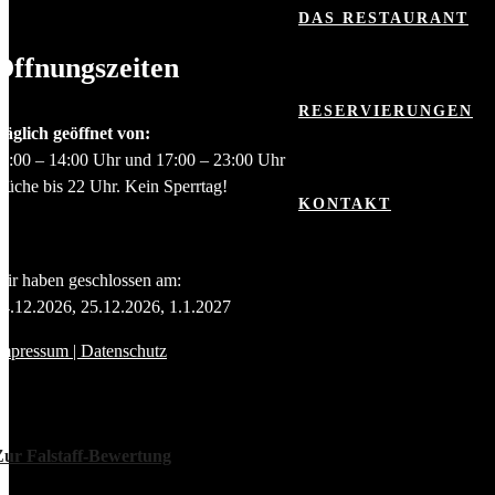
DAS RESTAURANT
Öffnungszeiten
RESERVIERUNGEN
äglich geöffnet von:
1:00 – 14:00 Uhr und 17:00 – 23:00 Uhr
üche bis 22 Uhr. Kein Sperrtag!
KONTAKT
ir haben geschlossen am:
4.12.2026, 25.12.2026, 1.1.2027
Impressum |
Datenschutz
Zur Falstaff-Bewertung