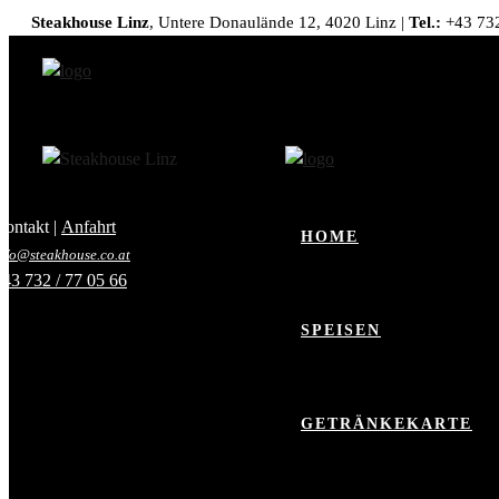
Steakhouse Linz
, Untere Donaulände 12, 4020 Linz |
Tel.:
+43 732
Speisekarte download
Wichtiges
ontakt |
Anfahrt
HOME
nfo@steakhouse.co.at
43 732 / 77 05 66
SPEISEN
GETRÄNKEKARTE